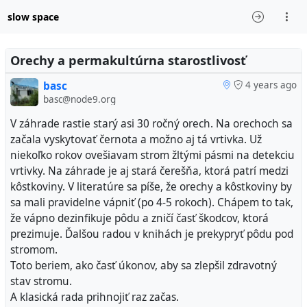
slow space
Orechy a permakultúrna starostlivosť
basc
4 years ago
basc@node9.org
V záhrade rastie starý asi 30 ročný orech. Na orechoch sa
začala vyskytovať černota a možno aj tá vrtivka. Už
niekoľko rokov ovešiavam strom žltými pásmi na detekciu
vrtivky. Na záhrade je aj stará čerešňa, ktorá patrí medzi
kôstkoviny. V literatúre sa píše, že orechy a kôstkoviny by
sa mali pravidelne vápniť (po 4-5 rokoch). Chápem to tak,
že vápno dezinfikuje pôdu a zničí časť škodcov, ktorá
prezimuje. Ďalšou radou v knihách je prekypryť pôdu pod
stromom.
Toto beriem, ako časť úkonov, aby sa zlepšil zdravotný
stav stromu.
A klasická rada prihnojiť raz začas.