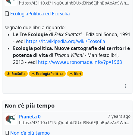
https://43110.cf/1NgQuutnbDUxd3Ns6EJhnBpAeAn9WhYxx5/
EcologiaPolitica ed EcoSofia
segnalo due libri a riguardo:
Le Tre Ecologie
di
Felix Guattari
- Edizioni Sonda, 1991
- vedi
https://it.wikipedia.org/wiki/Ecosofia
Ecologia politica. Nuove cartografie dei territori e
potenza di vita
di
Tiziana Villani
- Manifestolibri,
2013 - vedi
http://www.euronomade.info/?p=1968
EcoSofia
EcologiaPolitica
libri
Non c’è più tempo
Pianeta 0
7 years ago
https://43110.cf/1NgQuutnbDUxd3Ns6EJhnBpAeAn9WhYxx5/
Non c’è più tempo