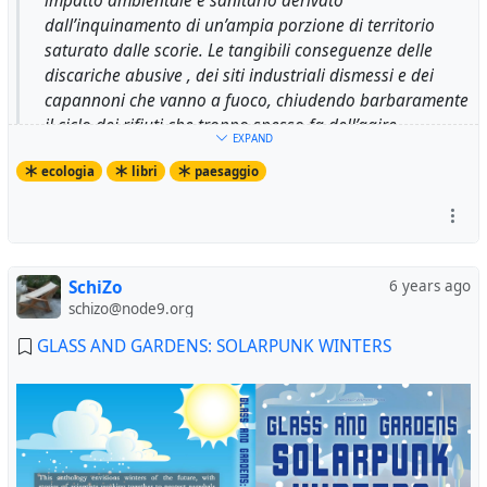
impatto ambientale e sanitario derivato
dall’inquinamento di un’ampia porzione di territorio
saturato dalle scorie. Le tangibili conseguenze delle
discariche abusive , dei siti industriali dismessi e dei
capannoni che vanno a fuoco, chiudendo barbaramente
il ciclo dei rifiuti che troppo spesso fa dell’agire
EXPAND
criminale la sua cifra, disegnano lo strato più visibile di
ecologia
libri
paesaggio
questa storia ma non l’intangibile stato dei luoghi e le
situazioni apparentemente immacolate che celano, più
o meno in maniera velata, le proprie e sempre attive
molecole di morte.
SchiZo
6 years ago
schizo@node9.org
http://www.laterradisotto.it/
GLASS AND GARDENS: SOLARPUNK WINTERS