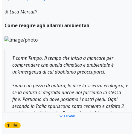
di
Luca Mercalli
Come reagire agli allarmi ambientali
T come Tempo. Il tempo che inizia a mancare per
comprendere che quella climatica e ambientale è
un'emergenza di cui dobbiamo preoccuparci.
Siamo un pezzo di natura, lo dice la scienza ecologica, e
se la natura si degrada anche noi facciamo la stessa
fine. Partiamo da dove posiamo i nostri piedi. Ogni
secondo in Italia spariscono sotto cemento e asfalto 2
metri quadrati di suolo. Eppure il suolo è la nostra
EXPAND
assicurazione sul futuro, per produrre cibo, per filtrare
libri
l’acqua, proteggerci dalle alluvioni, immagazzinare CO2.
La sua perdita irreversibile è un grave danno per noi e