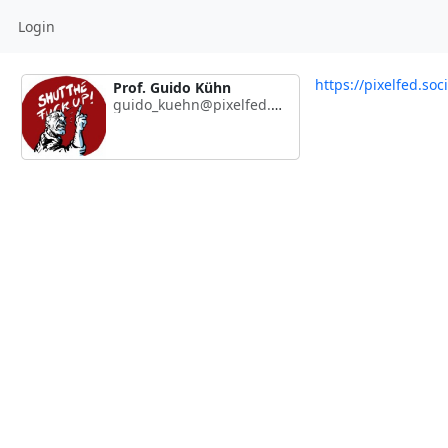
Login
https://pixelfed.so
Prof. Guido Kühn
guido_kuehn@pixelfed.social