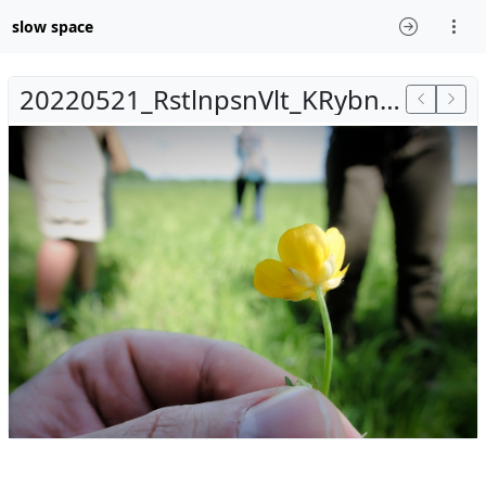
slow space
20220521_RstlnpsnVlt_KRybníkůmPoblížBřehova_100424_OBR04985_RT20220529_vrstboslem_zm1200.jpg