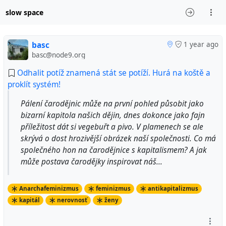
slow space
basc
1 year ago
basc@node9.org
Odhalit potíž znamená stát se potíží. Hurá na koště a
proklít systém!
Pálení čarodějnic může na první pohled působit jako
bizarní kapitola našich dějin, dnes dokonce jako fajn
příležitost dát si vegebuřt a pivo. V plamenech se ale
skrývá o dost hrozivější obrázek naší společnosti. Co má
společného hon na čarodějnice s kapitalismem? A jak
může postava čarodějky inspirovat náš...
Anarchafeminizmus
feminizmus
antikapitalizmus
kapitál
nerovnosť
ženy