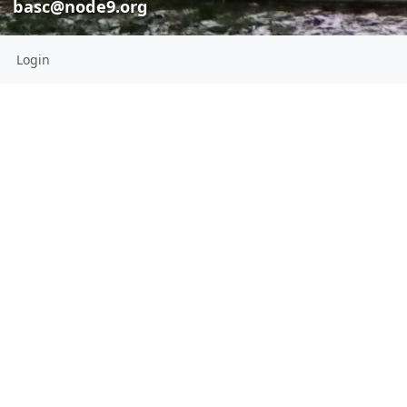
basc@node9.org
Login
"Nekonečný" 
basc
basc
basc@node9
basc@node9.org
Zopár návodov/ná
Toto je stránka k vytvoreniu
komunitných vzťahov, k obnove
"Nekonečný" kal
domu v Bátovciach, ako
alternatíva ku kapitalistickému
systému, a v rámci
antikapitalistických a
antiautoritárskych aktivít v
spoločnosti.
Location:
slovakia
Hometown: