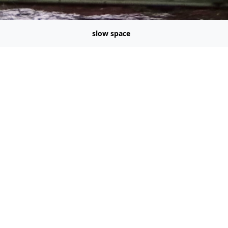
slow space
kalendár
.org
padov ako si spraviť kalendár na viac rokov.
endár