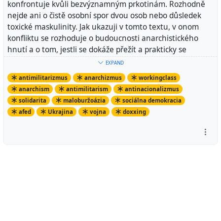
konfrontuje kvůli bezvýznamným prkotinám. Rozhodně
nejde ani o čistě osobní spor dvou osob nebo důsledek
toxické maskulinity. Jak ukazuji v tomto textu, v onom
konfliktu se rozhoduje o budoucnosti anarchistického
hnutí a o tom, jestli se dokáže přežít a prakticky se
rozvíjet, nebo se promění jen v další, do kapitalistické
EXPAND
společnosti integrovanou, sílu, která pomáhá
antimilitarizmus
anarchizmus
workingclass
kapitalismus zachovat.
anarchism
antimilitarism
antinacionalizmus
View article
solidarita
maloburžoázia
sociálna demokracia
afed
Ukrajina
vojna
doxxing