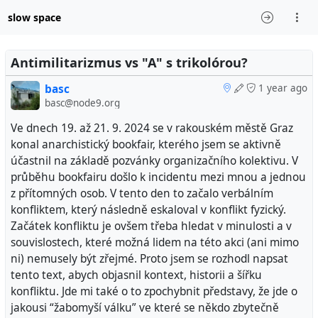
slow space
Antimilitarizmus vs "A" s trikolórou?
basc
1 year ago
basc@node9.org
Ve dnech 19. až 21. 9. 2024 se v rakouském městě Graz
konal anarchistický bookfair, kterého jsem se aktivně
účastnil na základě pozvánky organizačního kolektivu. V
průběhu bookfairu došlo k incidentu mezi mnou a jednou
z přítomných osob. V tento den to začalo verbálním
konfliktem, který následně eskaloval v konflikt fyzický.
Začátek konfliktu je ovšem třeba hledat v minulosti a v
souvislostech, které možná lidem na této akci (ani mimo
ni) nemusely být zřejmé. Proto jsem se rozhodl napsat
tento text, abych objasnil kontext, historii a šířku
konfliktu. Jde mi také o to zpochybnit představy, že jde o
jakousi “žabomyší válku” ve které se někdo zbytečně