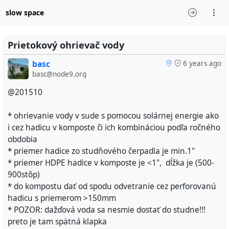
slow space
Prietokový ohrievač vody
basc
6 years ago
basc@node9.org
@201510
* ohrievanie vody v sude s pomocou solárnej energie ako
i cez hadicu v komposte či ich kombináciou podľa ročného
obdobia
* priemer hadice zo studňového čerpadla je min.1"
* priemer HDPE hadice v komposte je <1", dĺžka je (500-
900stôp)
* do kompostu dať od spodu odvetranie cez perforovanú
hadicu s priemerom >150mm
* POZOR: dažďová voda sa nesmie dostať do studne!!!
preto je tam spätná klapka