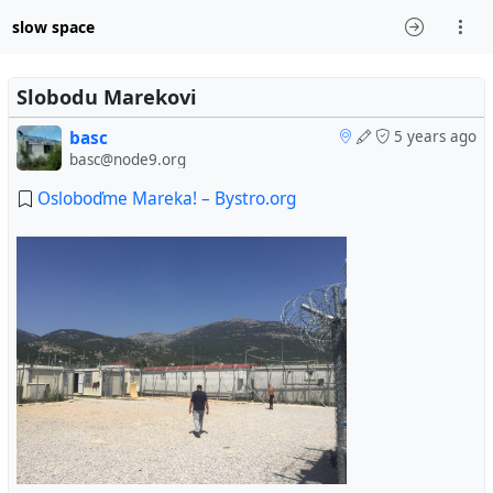
slow space
Slobodu Marekovi
basc
5 years ago
basc@node9.org
Osloboďme Mareka! – Bystro.org