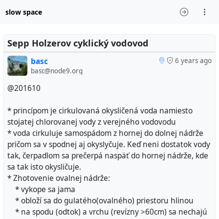
slow space
Sepp Holzerov cyklický vodovod
basc
6 years ago
basc@node9.org
@201610
* princípom je cirkulovaná okysličená voda namiesto
stojatej chlorovanej vody z verejného vodovodu
* voda cirkuluje samospádom z hornej do dolnej nádrže
pričom sa v spodnej aj okyslyčuje. Keď neni dostatok vody
tak, čerpadlom sa prečerpá naspäť do hornej nádrže, kde
sa tak isto okysličuje.
* Zhotovenie ovalnej nádrže:
* vykope sa jama
* obloží sa do gulatého(ovalného) priestoru hlinou
* na spodu (odtok) a vrchu (revízny >60cm) sa nechajú