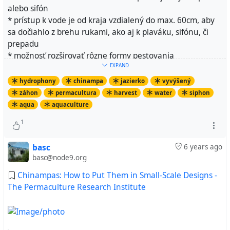
alebo sifón
* prístup k vode je od kraja vzdialený do max. 60cm, aby
sa dočiahlo z brehu rukami, ako aj k plaváku, sifónu, či
prepadu
* možnosť rozširovať rôzne formy pestovania
EXPAND
* jednotné napájanie bez obsluhy (pre chatárov)
* pestovateľské nádrže môžu byť postavené alebo
hydrophony
chinampa
jazierko
vyvýšený
zapustené do zemi podľa potreby
záhon
permacultura
harvest
water
siphon
aqua
aquaculture
Hydrónia (Chinampa
1
basc
6 years ago
basc@node9.org
Chinampas: How to Put Them in Small-Scale Designs -
The Permaculture Research Institute