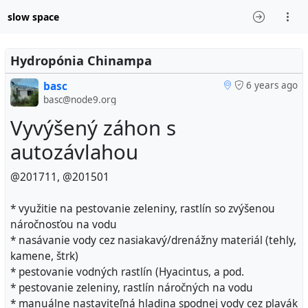
slow space
Hydropónia Chinampa
basc
6 years ago
basc@node9.org
Vyvýšený záhon s
autozávlahou
@201711, @201501
* využitie na pestovanie zeleniny, rastlín so zvýšenou
náročnosťou na vodu
* nasávanie vody cez nasiakavý/drenážny materiál (tehly,
kamene, štrk)
* pestovanie vodných rastlín (Hyacintus, a pod.
* pestovanie zeleniny, rastlín náročných na vodu
* manuálne nastaviteľná hladina spodnej vody cez plavák