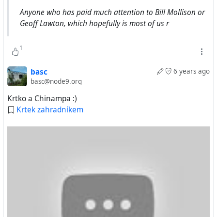
Anyone who has paid much attention to Bill Mollison or
Geoff Lawton, which hopefully is most of us r
1
Vysvetlívky hydropónia Chinampa obr.1:
basc
6 years ago
1. odkvapová rúra s odbočkou do nádrže
basc@node9.org
2. nádrž na dažďovú vodu
Krtko a Chinampa :)
3. prepad nadbytočnej vody naspäť do odkvapu
Krtek zahradníkem
4. jazierko, vodná plocha, + vodné rastliny
5. záchodový plavák na napúšťanie, a sifón na prepad
mimo záhon
6. prívod vody
7. drenážné dno z kameňov, z nasiakavého materiálu a
pod.
8. vyvýšený záhon (pletivo, zemina)
9. zelenina
Varianty: