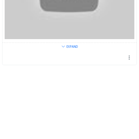
* prstencový s jazerom v strede ( v strede je
dierovaná nádrž)
* prstencový s jazerom dookola
* mnohouholníková
* meandrová z plechov a fólie
EXPAND
Filmová distribuční společnost AQS, a.s. (Bioscop a
Obr.Vyvýšený záhon
Magic Box) pro Vás nabízí České i Slovenské filmy, seriály
a zahraniční filmy s dabingem či českými titul...
UPDATE