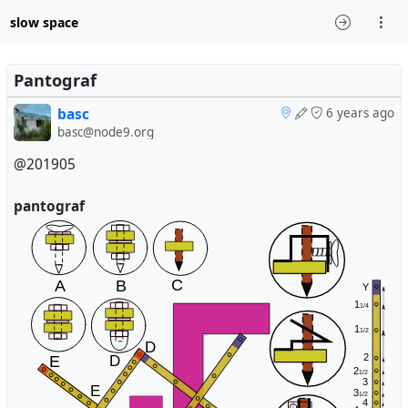
slow space
Pantograf
basc
6 years ago
basc@node9.org
@201905
pantograf