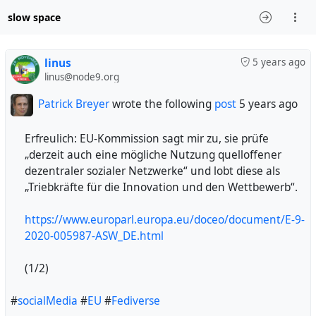
slow space
linus
5 years ago
linus@node9.org
Patrick Breyer
wrote the following
post
5 years ago
Erfreulich: EU-Kommission sagt mir zu, sie prüfe
„derzeit auch eine mögliche Nutzung quelloffener
dezentraler sozialer Netzwerke“ und lobt diese als
„Triebkräfte für die Innovation und den Wettbewerb“.
https://www.europarl.europa.eu/doceo/document/E-9-
2020-005987-ASW_DE.html
(1/2)
#
socialMedia
#
EU
#
Fediverse